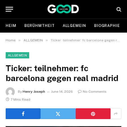
HEIM
BERÜHMTHEIT
ALLGEMEIN
BIOGRAPHIE
»
»
Home
ALLGEMEIN
Ticker: teilnehmer: fc barcelona gegen real madrid
ALLGEMEIN
Ticker: teilnehmer: fc
barcelona gegen real madrid
By
Henry Joseph
June 14, 2026
No Comments
7 Mins Read