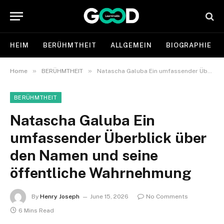
HEIM
BERÜHMTHEIT
ALLGEMEIN
BIOGRAPHIE
»
»
Home
BERÜHMTHEIT
Natascha Galuba Ein umfassender Überblick über den Namen und seine öffentliche Wahrnehmung
BERÜHMTHEIT
Natascha Galuba Ein
umfassender Überblick über
den Namen und seine
öffentliche Wahrnehmung
By
Henry Joseph
June 15, 2026
No Comments
6 Mins Read