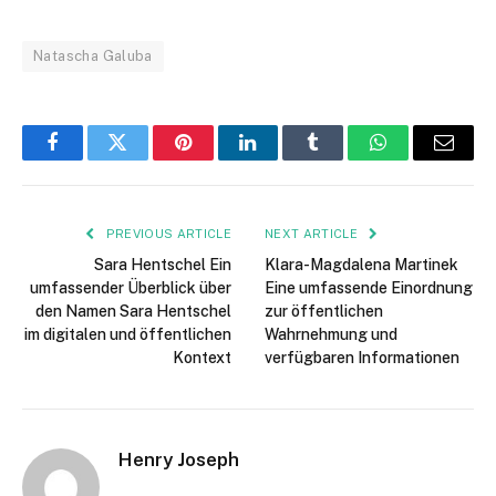
Natascha Galuba
Facebook
Twitter
Pinterest
LinkedIn
Tumblr
WhatsApp
Email
PREVIOUS ARTICLE
NEXT ARTICLE
Sara Hentschel Ein
Klara-Magdalena Martinek
umfassender Überblick über
Eine umfassende Einordnung
den Namen Sara Hentschel
zur öffentlichen
im digitalen und öffentlichen
Wahrnehmung und
Kontext
verfügbaren Informationen
Henry Joseph