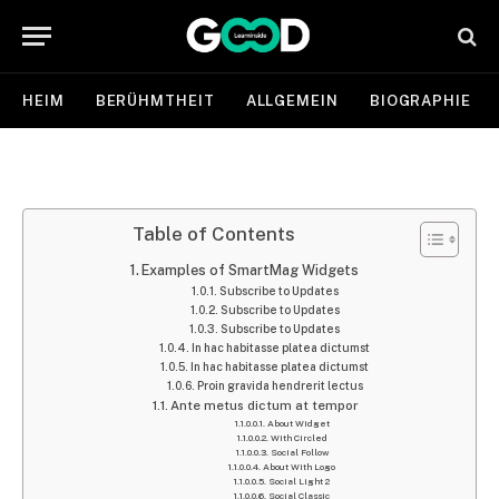
HEIM
BERÜHMTHEIT
ALLGEMEIN
BIOGRAPHIE
Table of Contents
Examples of SmartMag Widgets
Subscribe to Updates
Subscribe to Updates
Subscribe to Updates
In hac habitasse platea dictumst
In hac habitasse platea dictumst
Proin gravida hendrerit lectus
Ante metus dictum at tempor
About Widget
With Circled
Social Follow
About With Logo
Social Light 2
Social Classic