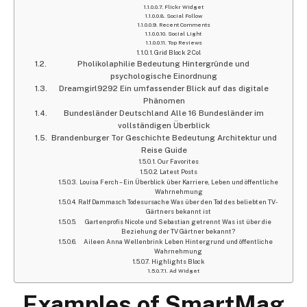
Flickr Widget
Social Follow
Recent Comments
Social Light
Top Reviews
Grid Block 2 Col
Pholikolaphilie Bedeutung Hintergründe und
psychologische Einordnung
Dreamgirl9292 Ein umfassender Blick auf das digitale
Phänomen
Bundesländer Deutschland Alle 16 Bundesländer im
vollständigen Überblick
Brandenburger Tor Geschichte Bedeutung Architektur und
Reise Guide
Our Favorites
Latest Posts
Louisa Ferch – Ein Überblick über Karriere, Leben und öffentliche
Wahrnehmung
Ralf Dammasch Todesursache Was über den Tod des beliebten TV-
Gärtners bekannt ist
Gartenprofis Nicole und Sebastian getrennt Was ist über die
Beziehung der TV Gärtner bekannt?
Aileen Anna Wellenbrink Leben Hintergrund und öffentliche
Wahrnehmung
Highlights Block
Ad Widget
Examples of SmartMag